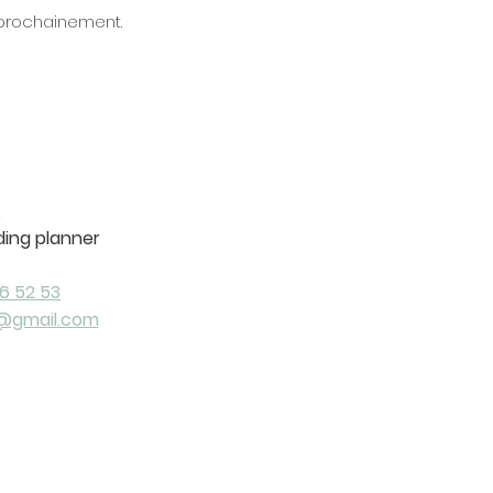
s prochainement.
s
ing planner
6 52 53
@gmail.com